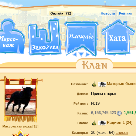
Онлайн:
792
Новости
Рейтинг
Матерые быки
Название:
Прием открыт
Девиз:
№19
Рейтинг:
6,156,745,423
1,551,
Казна:
Радион 1
[24]
Глава:
Массонская ложа [15]
30 (макс: 64)
список
Кланеры: