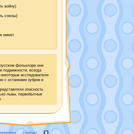
ь войну)
ть союзы)
е имеет.
русском фольклоре они
и подвижности, всегда
 некоторые исследователи
ю с останками зубров в
представляли опасность
ько львы, первобытные
.
Реквизиты
Саппорт