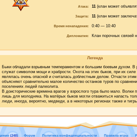
11
(клан может объявлят
Атака:
11
(клан может заключа
Защита:
0:40 — 10:40
Время ненападения:
Клан порочных связей н
Дипломатия:
Легенда
Быки обладали взрывным темпераментом и большим боевым духом. В 
служат символом мощи и храбрости. Охота на этих быков, при их силе 
являлась очень опасной и считалась доблестным делом. Отчасти этим
объясняют сравнительно малое количество останков туров по сравнени
поселениях людей палеолита.
В доисторические времена врагов у взрослого тура было мало. Волки 
лишь для молодняка. На матёрых быков могли отважиться напасть тол
люди, иногда, вероятно, медведи, а в некоторых регионах также и тигры
щения
(248)
Форум
Политика конфиденциальности
Правила игры