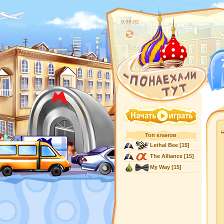
9:38:03
Топ кланов
Lethal Bee
[15]
The Alliance
[15]
My Way
[15]