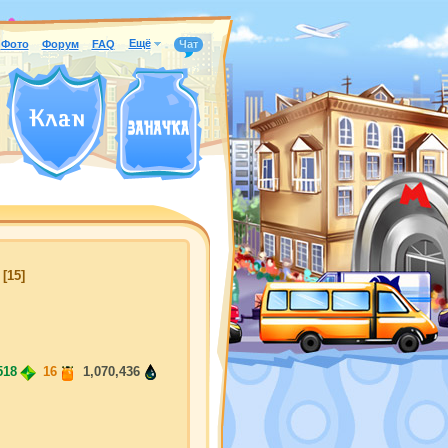
Ещё
Фото
Форум
FAQ
Чат
[15]
518
16
1,070,436