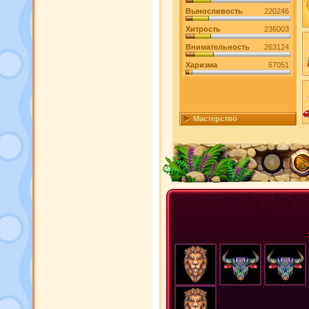
Выносливость
220246
Хитрость
236003
Внимательность
263124
Харизма
67051
Мастерство