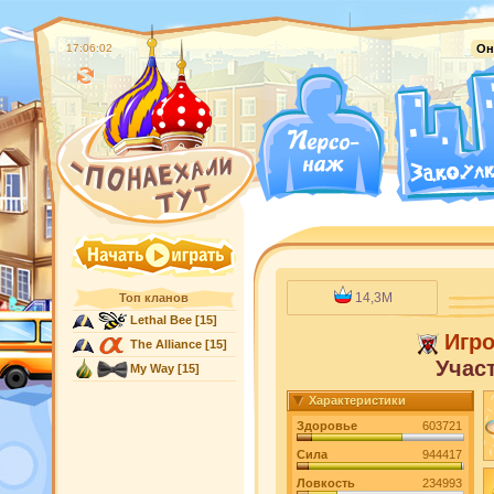
17:06:03
Он
14,3M
Топ кланов
Lethal Bee
[15]
Игр
The Alliance
[15]
Учас
My Way
[15]
Характеристики
Здоровье
603721
Сила
944417
Ловкость
234993