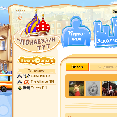
7:50:03
Он
Обзор
Оценить 
Топ кланов
Lethal Bee
[15]
The Alliance
[15]
My Way
[15]