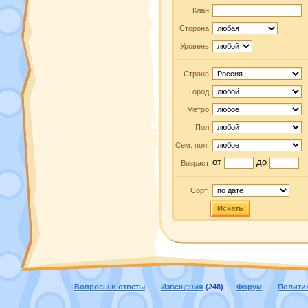
Клан
Сторона
Уровень
Страна
Город
Метро
Пол
Сем. пол.
от
до
Возраст
Сорт.
Искать
Вопросы и ответы
Извещения
(248)
Форум
Полити