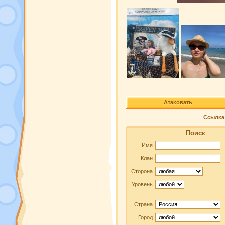
Атаковать
Ссылка 
Поиск
Имя
Клан
Сторона
Уровень
Страна
Город