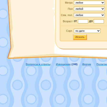
Метро
Пол
Сем. пол.
от
до
Возраст
Сорт.
Искать
Вопросы и ответы
Извещения
(248)
Форум
Полити