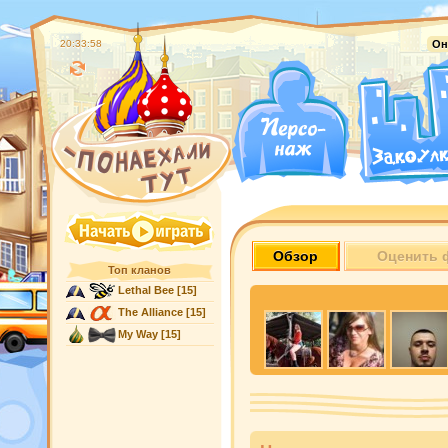
20:33:59
Он
Обзор
Оценить 
Топ кланов
Lethal Bee
[15]
The Alliance
[15]
My Way
[15]