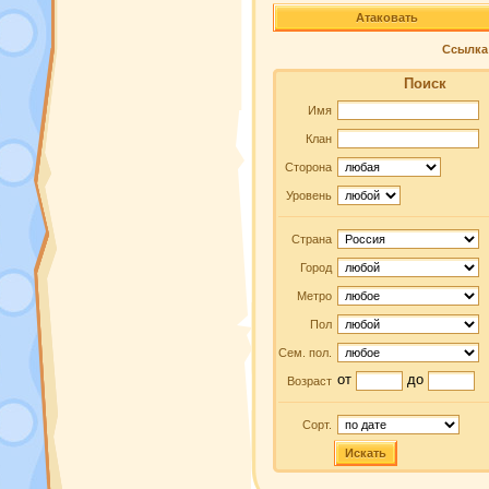
Атаковать
Ссылка 
Поиск
Имя
Клан
Сторона
Уровень
Страна
Город
Метро
Пол
Сем. пол.
от
до
Возраст
Сорт.
Искать