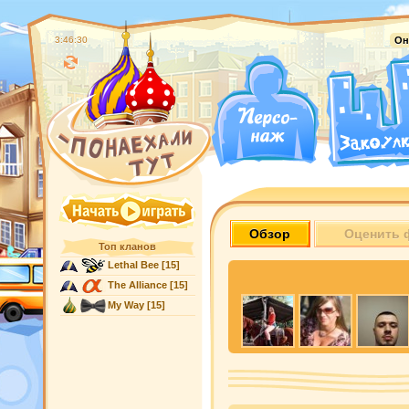
3:46:31
Он
Обзор
Оценить 
Топ кланов
Lethal Bee
[15]
The Alliance
[15]
My Way
[15]