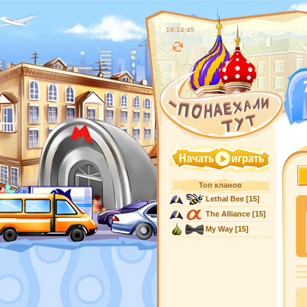
19:14:45
Топ кланов
Lethal Bee
[15]
The Alliance
[15]
My Way
[15]