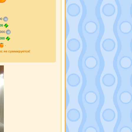
00
00
000
000
.
ус не суммируется!