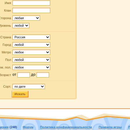
Имя
Клан
Сторона
Уровень
Страна
Город
Метро
Пол
м. пол.
от
до
Возраст
Сорт.
Искать
щения
(248)
Форум
Политика конфиденциальности
Правила игры