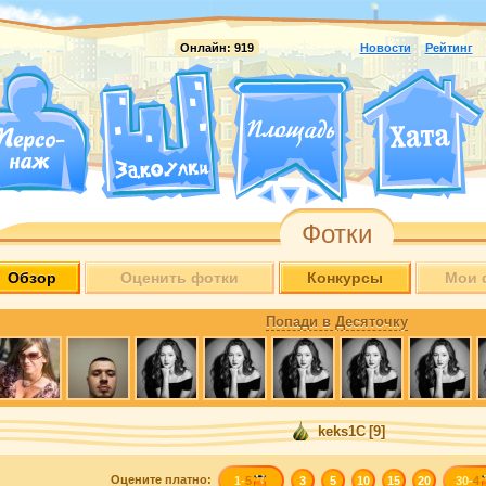
Онлайн:
919
Новости
Рейтинг
Фотки
Обзор
Оценить фотки
Конкурсы
Мои 
Попади в Десяточку
keks1C
[9]
Оцените
платно
:
1-
5
3
5
10
15
20
30-
4