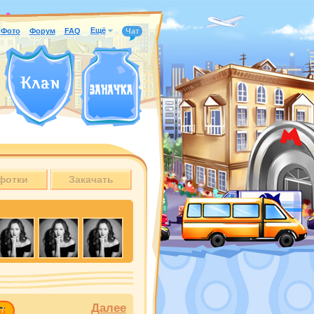
Ещё
Фото
Форум
FAQ
Чат
фотки
Закачать
Далее