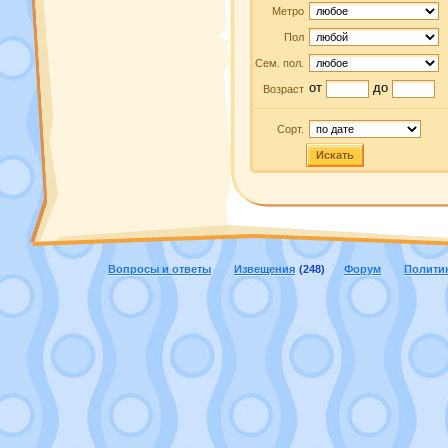
Метро
Пол
Сем. пол.
от
до
Возраст
Сорт.
Искать
Вопросы и ответы
Извещения
(248)
Форум
Полити