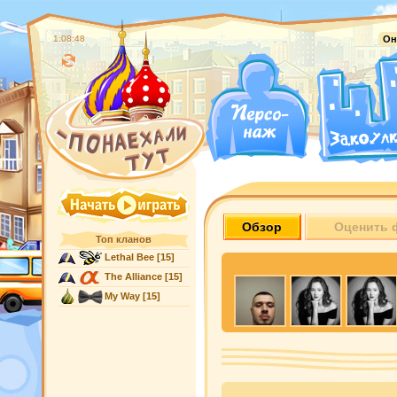
1:08:49
Он
Обзор
Оценить 
Топ кланов
Lethal Bee
[15]
The Alliance
[15]
My Way
[15]