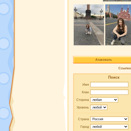
Атаковать
Ссылка 
Поиск
Имя
Клан
Сторона
Уровень
Страна
Город