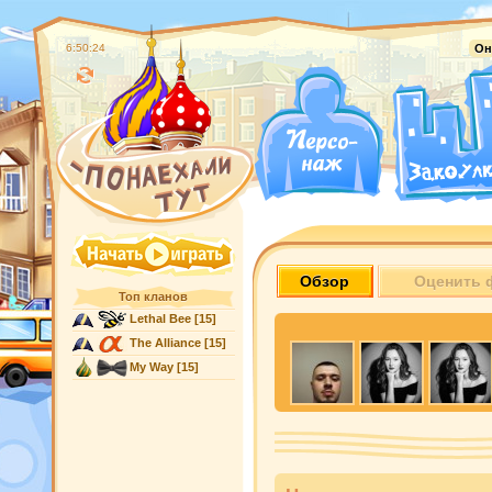
6:50:25
Он
Обзор
Оценить 
Топ кланов
Lethal Bee
[15]
The Alliance
[15]
My Way
[15]