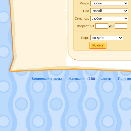
Метро
Пол
Сем. пол.
от
до
Возраст
Сорт.
Искать
Вопросы и ответы
Извещения
(248)
Форум
Полити