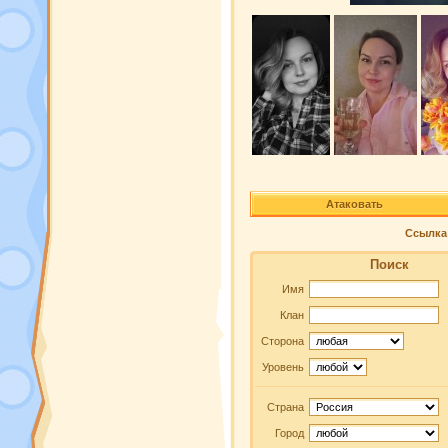
Атаковать
Ссылка 
Поиск
Имя
Клан
Сторона
Уровень
Страна
Город