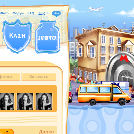
Ещё
Фото
Форум
FAQ
Чат
фотки
Закачать
Далее
30-
4