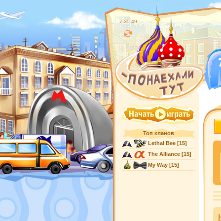
7:35:50
Топ кланов
Lethal Bee
[15]
The Alliance
[15]
My Way
[15]