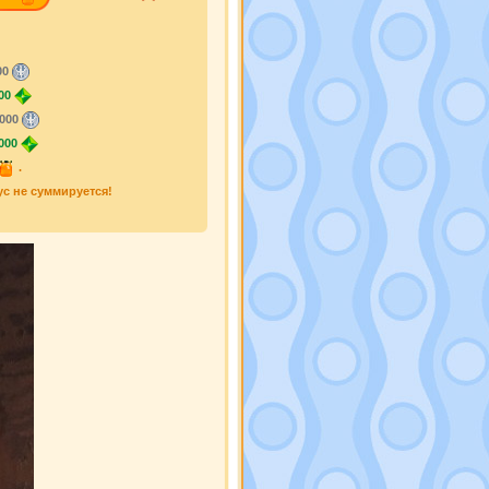
00
00
000
000
.
ус не суммируется!