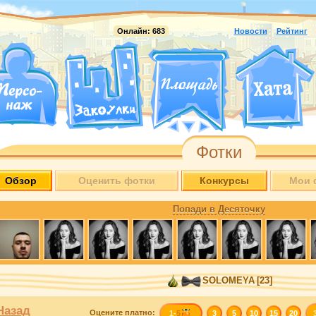
Онлайн:
683
Новости
Рейтинг
Фотки
Обзор
Оценить фотки
Конкурсы
Мои 
Попади в Десяточку
SOLOMEYA
[23]
Назад
Оцените
платно
:
1-
5
3
5
10
15
20