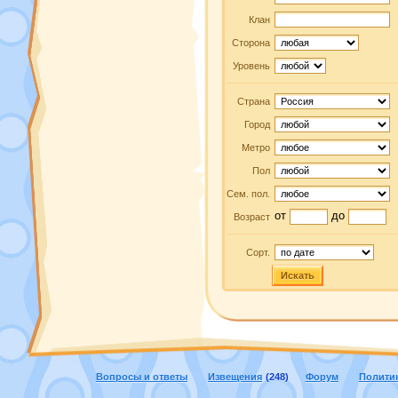
Клан
Сторона
Уровень
Страна
Город
Метро
Пол
Сем. пол.
от
до
Возраст
Сорт.
Искать
Вопросы и ответы
Извещения
(248)
Форум
Полити