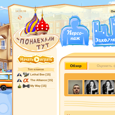
14:33:40
Он
Обзор
Оценить 
Топ кланов
Lethal Bee
[15]
The Alliance
[15]
My Way
[15]