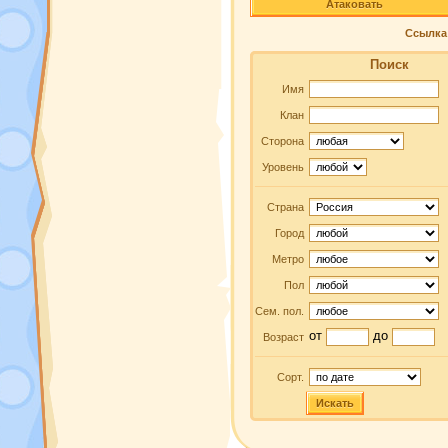
Атаковать
Ссылка 
Поиск
Имя
Клан
Сторона
Уровень
Страна
Город
Метро
Пол
Сем. пол.
от
до
Возраст
Сорт.
Искать