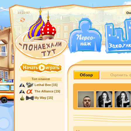
14:22:58
Он
Обзор
Оценить 
Топ кланов
Lethal Bee
[15]
The Alliance
[15]
My Way
[15]