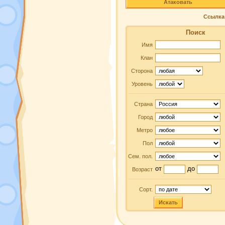
Атаковать
Ссылка 
Поиск
Имя
Клан
Сторона
Уровень
Страна
Город
Метро
Пол
Сем. пол.
от
до
Возраст
Сорт.
Искать