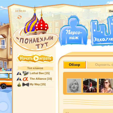
10:58:25
Он
Обзор
Оценить 
Топ кланов
Lethal Bee
[15]
The Alliance
[15]
My Way
[15]