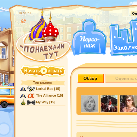
10:58:52
Он
Обзор
Оценить 
Топ кланов
Lethal Bee
[15]
The Alliance
[15]
My Way
[15]