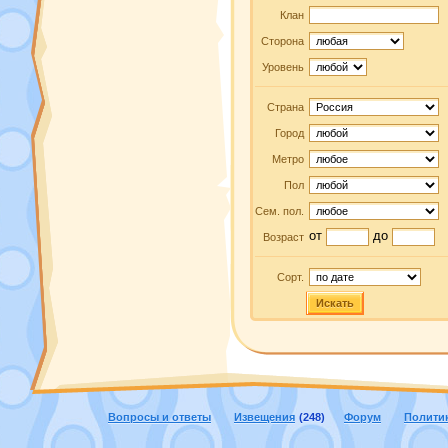
Клан
Сторона
Уровень
Страна
Город
Метро
Пол
Сем. пол.
от
до
Возраст
Сорт.
Искать
Вопросы и ответы
Извещения
(248)
Форум
Полити