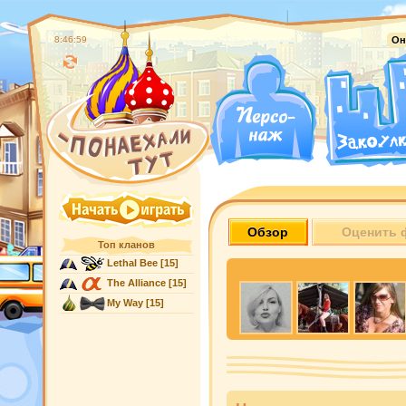
8:47:00
Он
Обзор
Оценить 
Топ кланов
Lethal Bee
[15]
The Alliance
[15]
My Way
[15]