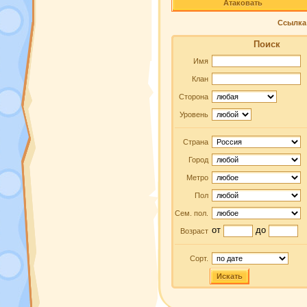
Атаковать
Ссылка 
Поиск
Имя
Клан
Сторона
Уровень
Страна
Город
Метро
Пол
Сем. пол.
от
до
Возраст
Сорт.
Искать