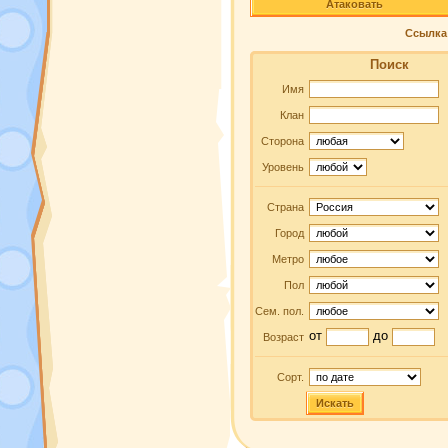
Атаковать
Ссылка 
Поиск
Имя
Клан
Сторона
Уровень
Страна
Город
Метро
Пол
Сем. пол.
от
до
Возраст
Сорт.
Искать