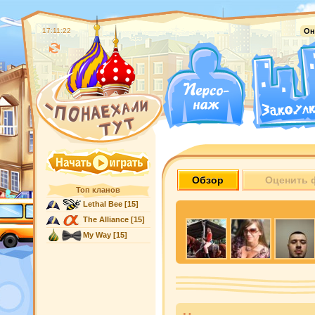
17:11:23
Он
Обзор
Оценить 
Топ кланов
Lethal Bee
[15]
The Alliance
[15]
My Way
[15]