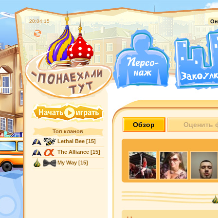
20:04:16
Он
Обзор
Оценить 
Топ кланов
Lethal Bee
[15]
The Alliance
[15]
My Way
[15]