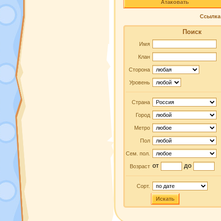
Атаковать
Ссылка 
Поиск
Имя
Клан
Сторона
Уровень
Страна
Город
Метро
Пол
Сем. пол.
от
до
Возраст
Сорт.
Искать