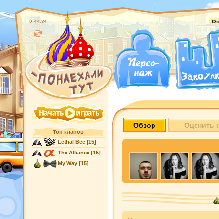
9:44:35
Он
Обзор
Оценить 
Топ кланов
Lethal Bee
[15]
The Alliance
[15]
My Way
[15]