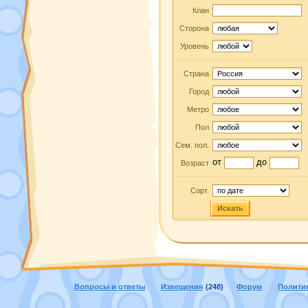
Клан
Сторона
Уровень
Страна
Город
Метро
Пол
Сем. пол.
от
до
Возраст
Сорт.
Искать
Вопросы и ответы
Извещения
(248)
Форум
Полити