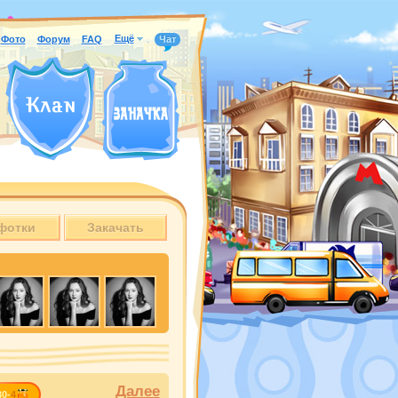
Ещё
Фото
Форум
FAQ
Чат
фотки
Закачать
Далее
30-
4