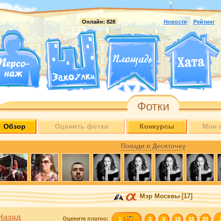
Онлайн:
828
Новости
Рейтинг
Фотки
Обзор
Оценить фотки
Конкурсы
Мои 
Попади в Десяточку
Мэр Москвы
[17]
Назад
Оцените
платно
:
1-
5
3
5
10
15
20