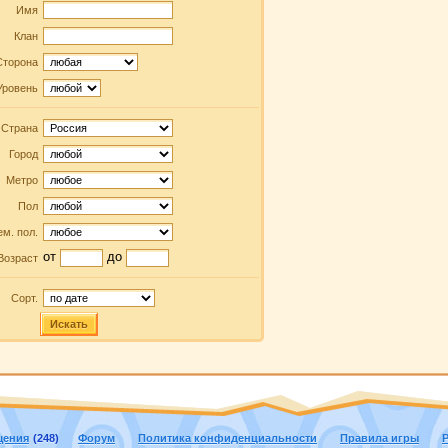
Имя
Клан
Сторона
Уровень
Страна
Город
Метро
Пол
м. пол.
от
до
Возраст
Сорт.
Искать
щения
(248)
Форум
Политика конфиденциальности
Правила игры