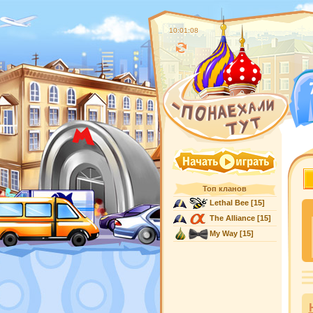
10:01:08
Топ кланов
Lethal Bee
[15]
The Alliance
[15]
My Way
[15]