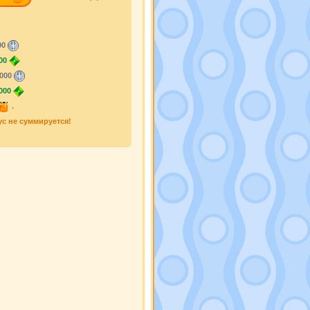
00
00
000
000
.
ус не суммируется!