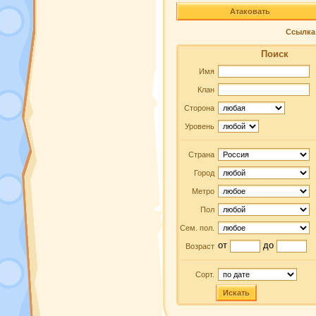
Атаковать
Ссылка 
Поиск
Имя
Клан
Сторона
Уровень
Страна
Город
Метро
Пол
Сем. пол.
от
до
Возраст
Сорт.
Искать