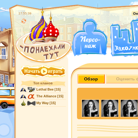
17:55:40
Он
Обзор
Оценить 
Топ кланов
Lethal Bee
[15]
The Alliance
[15]
My Way
[15]