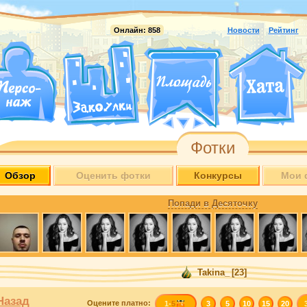
Онлайн:
858
Новости
Рейтинг
Фотки
Обзор
Оценить фотки
Конкурсы
Мои 
Попади в Десяточку
Takina_
[23]
Назад
Оцените
платно
:
1-
5
3
5
10
15
20