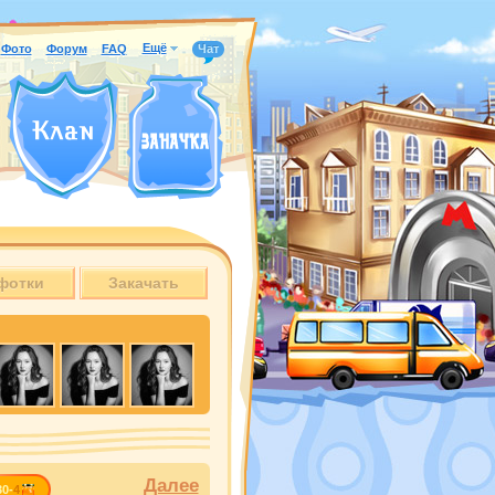
Ещё
Фото
Форум
FAQ
Чат
фотки
Закачать
Далее
30-
4