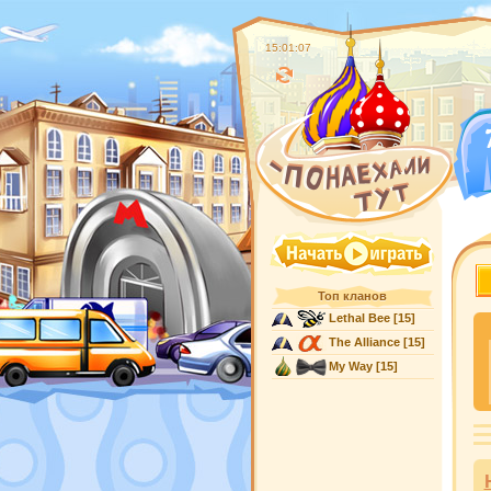
15:01:07
Топ кланов
Lethal Bee
[15]
The Alliance
[15]
My Way
[15]