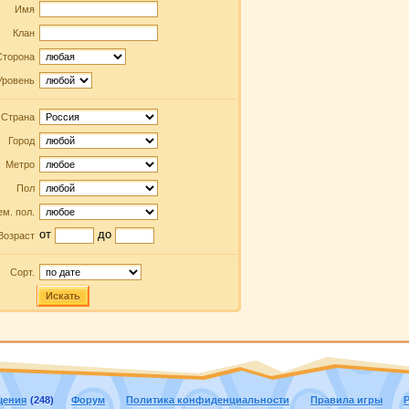
Имя
Клан
Сторона
Уровень
Страна
Город
Метро
Пол
м. пол.
от
до
Возраст
Сорт.
Искать
щения
(248)
Форум
Политика конфиденциальности
Правила игры