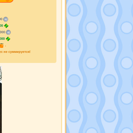
00
00
000
000
.
ус не суммируется!