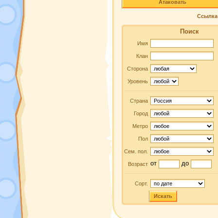
Атаковать
Ссылка 
Поиск
Имя
Клан
Сторона
Уровень
Страна
Город
Метро
Пол
Сем. пол.
от
до
Возраст
Сорт.
Искать