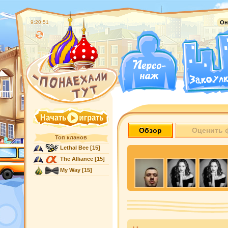
9:20:52
Он
Обзор
Оценить 
Топ кланов
Lethal Bee
[15]
The Alliance
[15]
My Way
[15]