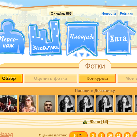
Онлайн:
863
Новости
Рейтинг
Фотки
Обзор
Оценить фотки
Конкурсы
Мои 
Попади в Десяточку
Феня
[18]
Назад
Оцените
платно
:
1-
5
3
5
10
15
20