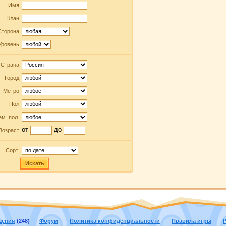
Имя
Клан
Сторона
Уровень
Страна
Город
Метро
Пол
м. пол.
от
до
Возраст
Сорт.
Искать
щения
(248)
Форум
Политика конфиденциальности
Правила игры