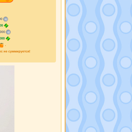
00
00
000
000
.
ус не суммируется!