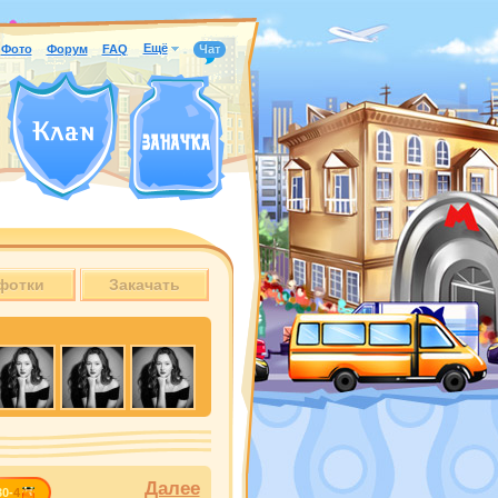
Ещё
Фото
Форум
FAQ
Чат
фотки
Закачать
Далее
30-
4