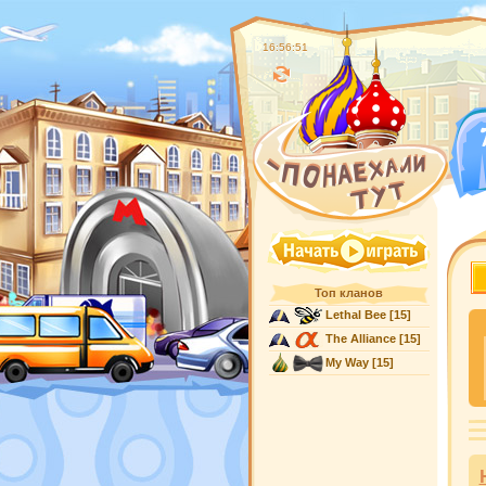
16:56:51
Топ кланов
Lethal Bee
[15]
The Alliance
[15]
My Way
[15]