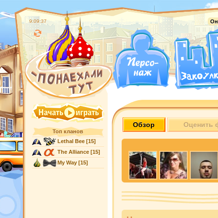
9:09:38
Он
Обзор
Оценить 
Топ кланов
Lethal Bee
[15]
The Alliance
[15]
My Way
[15]