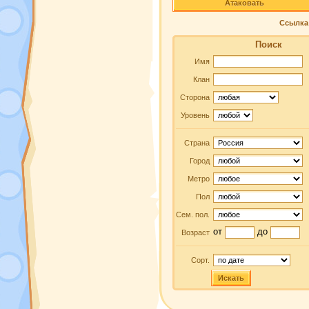
Атаковать
Ссылка 
Поиск
Имя
Клан
Сторона
Уровень
Страна
Город
Метро
Пол
Сем. пол.
от
до
Возраст
Сорт.
Искать