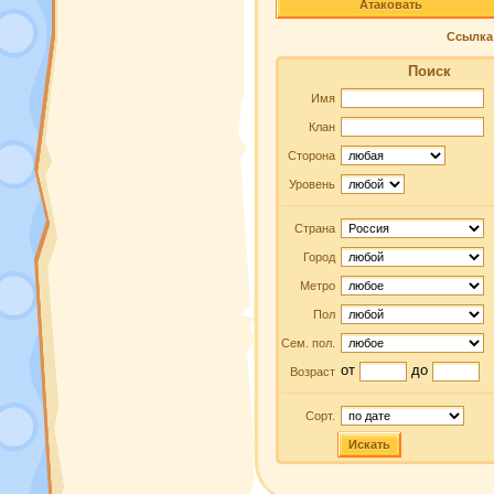
Атаковать
Ссылка 
Поиск
Имя
Клан
Сторона
Уровень
Страна
Город
Метро
Пол
Сем. пол.
от
до
Возраст
Сорт.
Искать