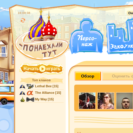
16:09:39
Он
Обзор
Оценить 
Топ кланов
Lethal Bee
[15]
The Alliance
[15]
My Way
[15]