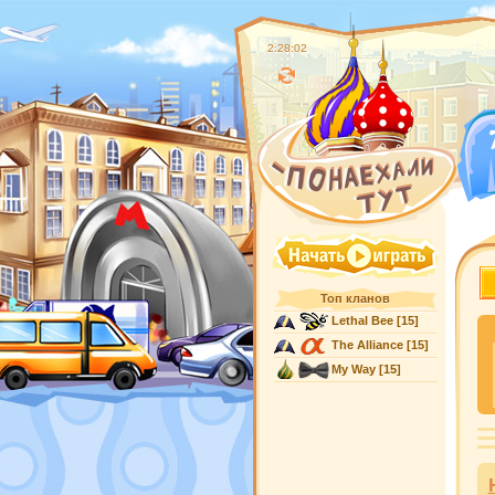
2:28:02
Топ кланов
Lethal Bee
[15]
The Alliance
[15]
My Way
[15]