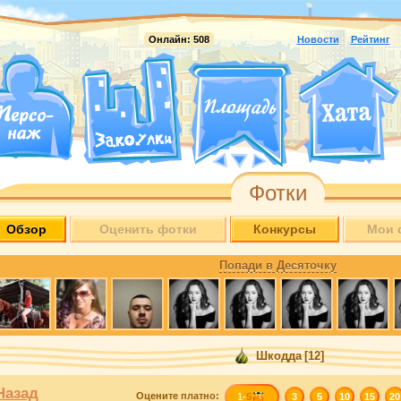
Онлайн:
508
Новости
Рейтинг
Фотки
Обзор
Оценить фотки
Конкурсы
Мои 
Попади в Десяточку
Шкодда
[12]
Назад
Оцените
платно
:
1-
5
3
5
10
15
20