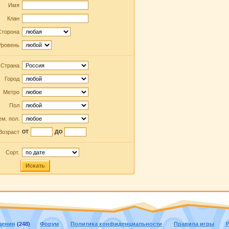
Имя
Клан
Сторона
Уровень
Страна
Город
Метро
Пол
м. пол.
от
до
Возраст
Сорт.
Искать
щения
(248)
Форум
Политика конфиденциальности
Правила игры