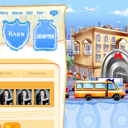
Ещё
Фото
Форум
FAQ
Чат
фотки
Закачать
30-
4