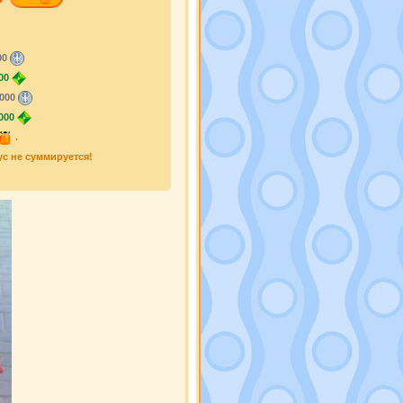
00
00
000
000
.
ус не суммируется!