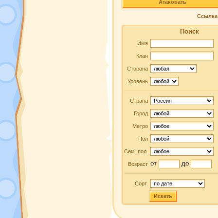
Атаковать
Ссылка 
Поиск
Имя
Клан
Сторона
Уровень
Страна
Город
Метро
Пол
Сем. пол.
от
до
Возраст
Сорт.
Искать