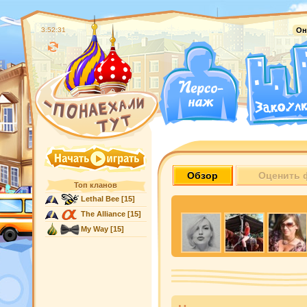
3:52:32
Он
Обзор
Оценить 
Топ кланов
Lethal Bee
[15]
The Alliance
[15]
My Way
[15]