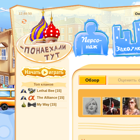
12:48:51
Он
Обзор
Оценить 
Топ кланов
Lethal Bee
[15]
The Alliance
[15]
My Way
[15]