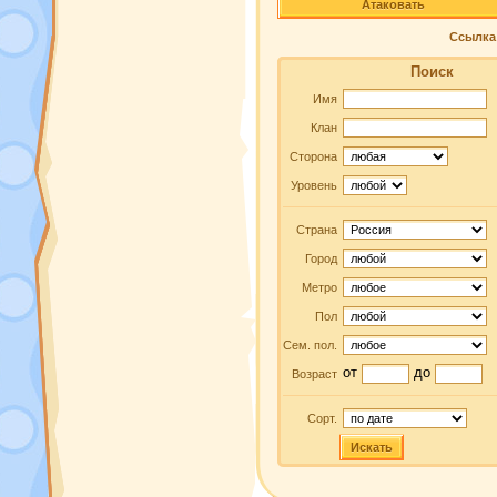
Атаковать
Ссылка 
Поиск
Имя
Клан
Сторона
Уровень
Страна
Город
Метро
Пол
Сем. пол.
от
до
Возраст
Сорт.
Искать