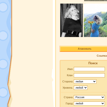
Атаковать
Ссылка 
Поиск
Имя
Клан
Сторона
Уровень
Страна
Город