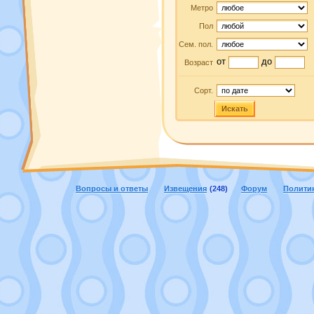
Метро
Пол
Сем. пол.
от
до
Возраст
Сорт.
Искать
Вопросы и ответы
Извещения
(248)
Форум
Полити