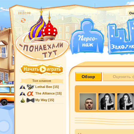
10:22:10
Он
Обзор
Оценить 
Топ кланов
Lethal Bee
[15]
The Alliance
[15]
My Way
[15]