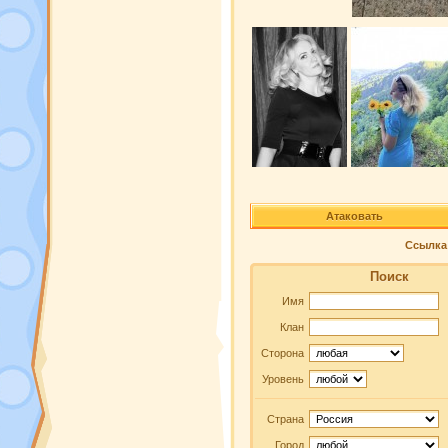
Атаковать
Ссылка 
Поиск
Имя
Клан
Сторона
Уровень
Страна
Город