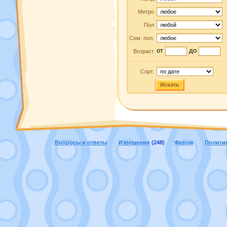
Метро
Пол
Сем. пол.
от
до
Возраст
Сорт.
Искать
Вопросы и ответы
Извещения
(248)
Форум
Полити