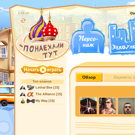
1:43:29
Он
Обзор
Оценить 
Топ кланов
Lethal Bee
[15]
The Alliance
[15]
My Way
[15]