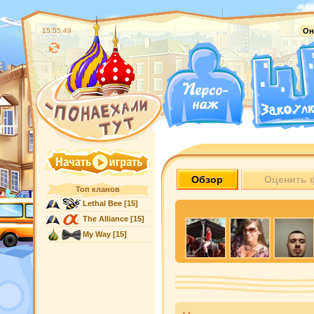
15:55:50
Он
Обзор
Оценить 
Топ кланов
Lethal Bee
[15]
The Alliance
[15]
My Way
[15]