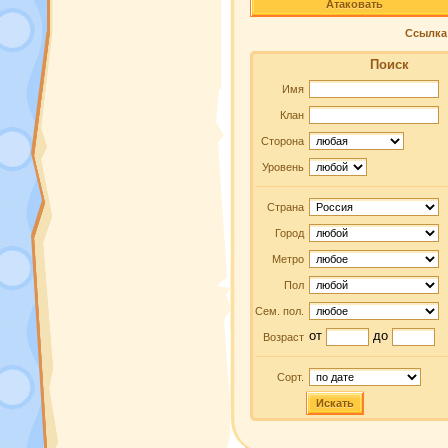
Атаковать
Ссылка 
Поиск
Имя
Клан
Сторона
Уровень
Страна
Город
Метро
Пол
Сем. пол.
от
до
Возраст
Сорт.
Искать