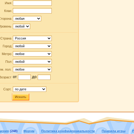
Имя
Клан
Сторона
Уровень
Страна
Город
Метро
Пол
м. пол.
от
до
Возраст
Сорт.
Искать
щения
(248)
Форум
Политика конфиденциальности
Правила игры