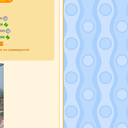
00
00
000
000
.
ус не суммируется!