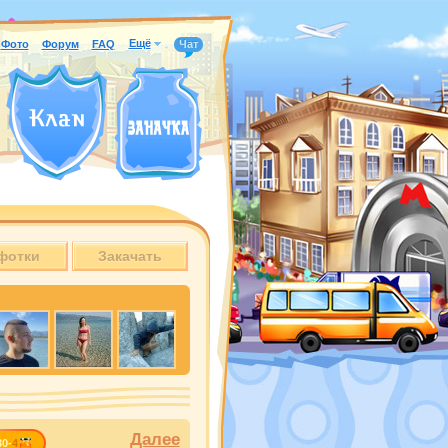
Ещё
Фото
Форум
FAQ
Чат
фотки
Закачать
Далее
30-
4