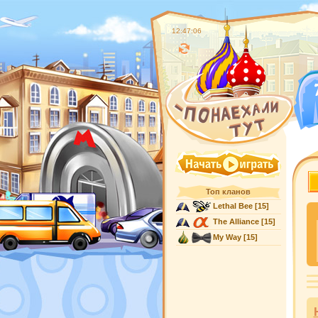
12:47:07
Топ кланов
Lethal Bee
[15]
The Alliance
[15]
My Way
[15]