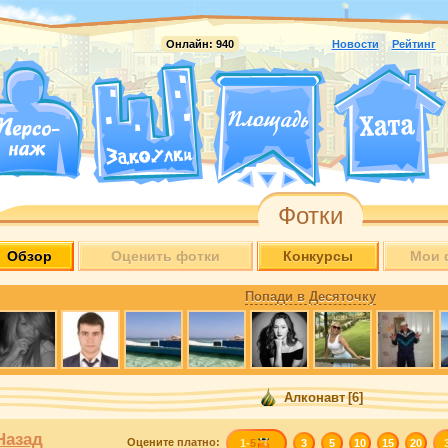
Онлайн:
940
Новости
Рейтинг
Фотки
Обзор
Оценить фотки
Конкурсы
Мои 
Попади в Десяточку
Алконавт
[6]
Назад
Оцените
платно
:
1-
5
3
5
10
15
20