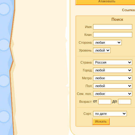
Атаковать
Ссылка 
Поиск
Имя
Клан
Сторона
Уровень
Страна
Город
Метро
Пол
Сем. пол.
от
до
Возраст
Сорт.
Искать