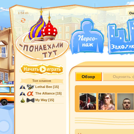
1:54:42
Он
Обзор
Оценить 
Топ кланов
Lethal Bee
[15]
The Alliance
[15]
My Way
[15]