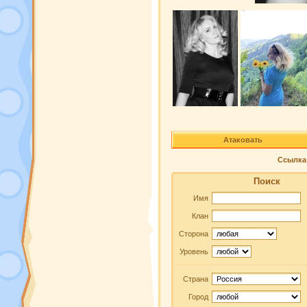
Атаковать
Ссылка 
Поиск
Имя
Клан
Сторона
Уровень
Страна
Город