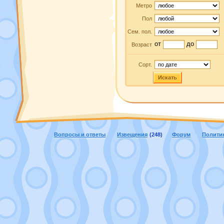
Метро
Пол
Сем. пол.
от
до
Возраст
Сорт.
Искать
Вопросы и ответы
Извещения
(248)
Форум
Полити