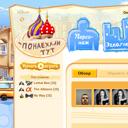
15:30:50
Он
Обзор
Оценить 
Топ кланов
Lethal Bee
[15]
The Alliance
[15]
My Way
[15]