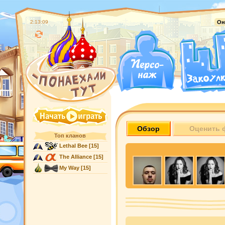
2:13:10
Он
Обзор
Оценить 
Топ кланов
Lethal Bee
[15]
The Alliance
[15]
My Way
[15]