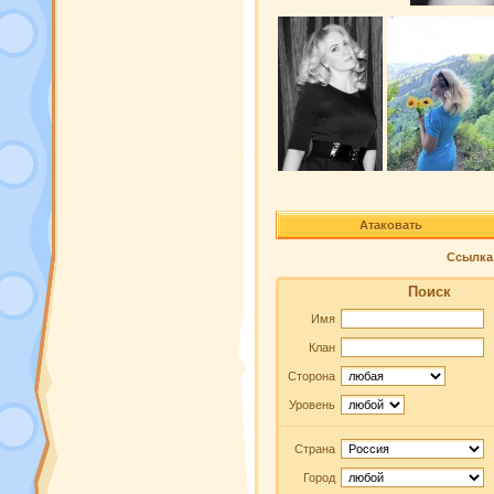
Атаковать
Ссылка 
Поиск
Имя
Клан
Сторона
Уровень
Страна
Город