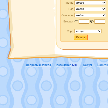
Метро
Пол
Сем. пол.
от
до
Возраст
Сорт.
Искать
Вопросы и ответы
Извещения
(248)
Форум
Полити