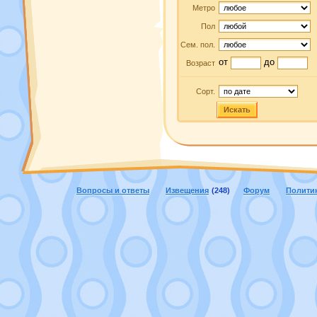
Метро
Пол
Сем. пол.
от
до
Возраст
Сорт.
Искать
Вопросы и ответы
Извещения
(248)
Форум
Полити