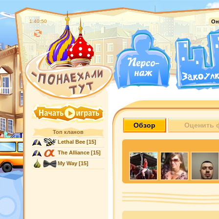
1:40:51
Он
Обзор
Оценить 
Топ кланов
Lethal Bee
[15]
The Alliance
[15]
My Way
[15]