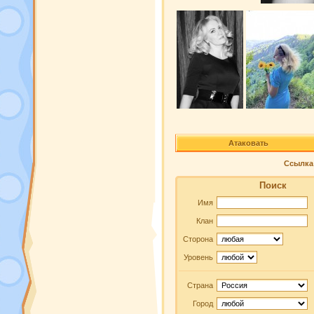
Атаковать
Ссылка 
Поиск
Имя
Клан
Сторона
Уровень
Страна
Город