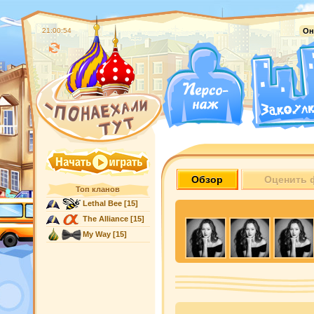
21:00:55
Он
Обзор
Оценить 
Топ кланов
Lethal Bee
[15]
The Alliance
[15]
My Way
[15]