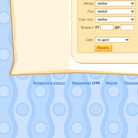
Метро
Пол
Сем. пол.
от
до
Возраст
Сорт.
Искать
Вопросы и ответы
Извещения
(248)
Форум
Полити