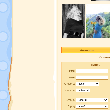
Атаковать
Ссылка 
Поиск
Имя
Клан
Сторона
Уровень
Страна
Город